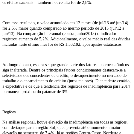
os efeitos sazonais – também houve alta foi de 2,8%.
Com esse resultado, o valor acumulado em 12 meses (de jul/13 até jun/14)
foi 2,5% maior quando comparado ao mesmo período de 2013 (jul/12 a
jun/13). Na comparação interanual (contra junho/2013) o indicador
registrou aumento de 5,2%. Adicionalmente, o valor médio real das dívidas
incluídas neste último mês foi de R$ 1.332,92, após ajustes estatísticos.
Ao longo do ano, espera-se que grande parte dos fatores macroeconômicos
siga inalterada. Dentre os principais fatores condicionantes destacam-se a
seletividade dos concedentes de crédito, o desaquecimento no mercado de
trabalho e o encarecimento do crédito (juros maiores). Diante deste cenário,
a expectativa é de que a tendência dos registros de inadimplência para 2014
permaneça próxima do patamar de 3%.
Regiões
Na análise regional, houve elevação da inadimplência em todas as regiões,
com destaque para a região Sul, que apresenta até o momento a maior
elevação no semestre, de 7,4%. Já as regiões Centro-Oeste, Nordeste e