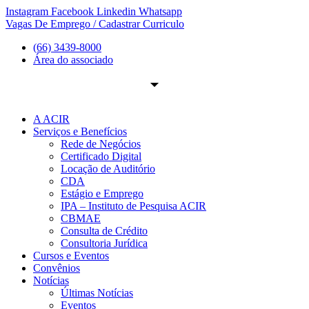
Ir
Instagram
Facebook
Linkedin
Whatsapp
para
Vagas De Emprego / Cadastrar Curriculo
o
(66) 3439-8000
conteúdo
Área do associado
A ACIR
Serviços e Benefícios
Rede de Negócios
Certificado Digital
Locação de Auditório
CDA
Estágio e Emprego
IPA – Instituto de Pesquisa ACIR
CBMAE
Consulta de Crédito
Consultoria Jurídica
Cursos e Eventos
Convênios
Notícias
Últimas Notícias
Eventos