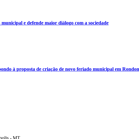
municipal e defende maior diálogo com a sociedade
ondo à proposta de criação de novo feriado municipal em Rondon
polis - MT