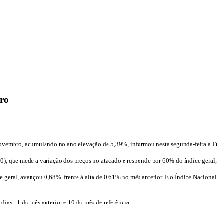
bro
novembro, acumulando no ano elevação de 5,39%, informou nesta segunda-feira a F
0), que mede a variação dos preços no atacado e responde por 60% do índice geral
e geral, avançou 0,68%, frente à alta de 0,61% no mês anterior. E o Índice Nacio
 dias 11 do mês anterior e 10 do mês de referência.