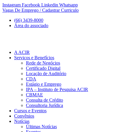
Ir
Instagram
Facebook
Linkedin
Whatsapp
para
Vagas De Emprego / Cadastrar Curriculo
o
(66) 3439-8000
conteúdo
Área do associado
A ACIR
Serviços e Benefícios
Rede de Negócios
Certificado Digital
Locação de Auditório
CDA
Estágio e Emprego
IPA – Instituto de Pesquisa ACIR
CBMAE
Consulta de Crédito
Consultoria Jurídica
Cursos e Eventos
Convênios
Notícias
Últimas Notícias
Eventos