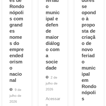
es de
feriad
dores
Rondo
o
se
nópoli
munic
opond
s com
ipal e
o à
grand
defen
propo
es
de
sta de
nome
maior
criaçã
s do
diálog
o de
empre
o com
novo
ended
a
feriad
orism
socie
o
o
dade
munic
nacio
ipal
2 de
nal
em
julho de
Rondo
2026
9 de
nópoli
julho de
s
Acessar
2026
»