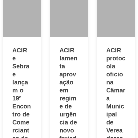
ACIR
ACIR
ACIR
e
lamen
protoc
Sebra
ta
ola
e
aprov
oficio
lança
ação
na
m o
em
Câmar
19º
regim
a
Encon
e de
Munic
tro de
urgên
ipal
Come
cia de
de
rciant
novo
Verea