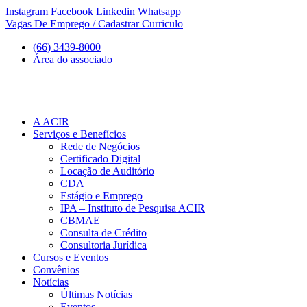
Ir
Instagram
Facebook
Linkedin
Whatsapp
para
Vagas De Emprego / Cadastrar Curriculo
o
(66) 3439-8000
conteúdo
Área do associado
A ACIR
Serviços e Benefícios
Rede de Negócios
Certificado Digital
Locação de Auditório
CDA
Estágio e Emprego
IPA – Instituto de Pesquisa ACIR
CBMAE
Consulta de Crédito
Consultoria Jurídica
Cursos e Eventos
Convênios
Notícias
Últimas Notícias
Eventos