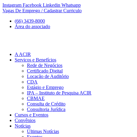
Ir
Instagram
Facebook
Linkedin
Whatsapp
para
Vagas De Emprego / Cadastrar Curriculo
o
(66) 3439-8000
conteúdo
Área do associado
A ACIR
Serviços e Benefícios
Rede de Negócios
Certificado Digital
Locação de Auditório
CDA
Estágio e Emprego
IPA – Instituto de Pesquisa ACIR
CBMAE
Consulta de Crédito
Consultoria Jurídica
Cursos e Eventos
Convênios
Notícias
Últimas Notícias
Eventos