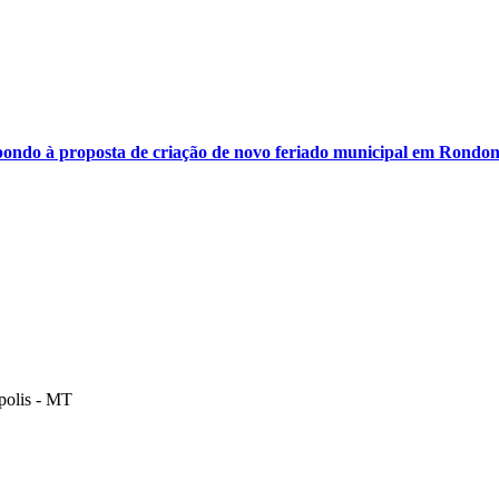
ondo à proposta de criação de novo feriado municipal em Rondon
polis - MT