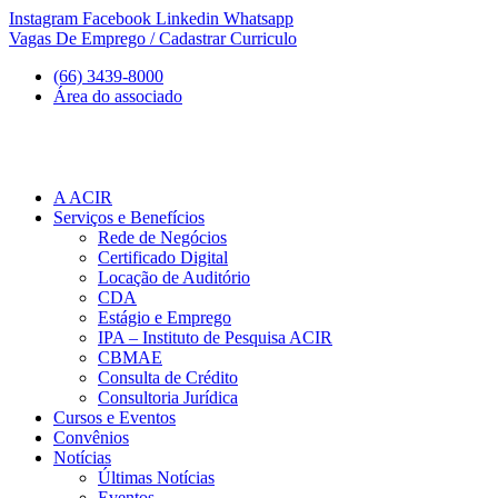
Ir
Instagram
Facebook
Linkedin
Whatsapp
para
Vagas De Emprego / Cadastrar Curriculo
o
(66) 3439-8000
conteúdo
Área do associado
A ACIR
Serviços e Benefícios
Rede de Negócios
Certificado Digital
Locação de Auditório
CDA
Estágio e Emprego
IPA – Instituto de Pesquisa ACIR
CBMAE
Consulta de Crédito
Consultoria Jurídica
Cursos e Eventos
Convênios
Notícias
Últimas Notícias
Eventos