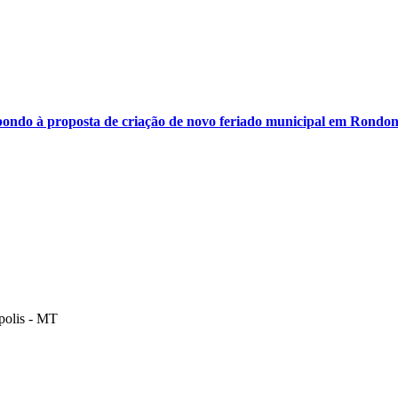
ondo à proposta de criação de novo feriado municipal em Rondon
polis - MT