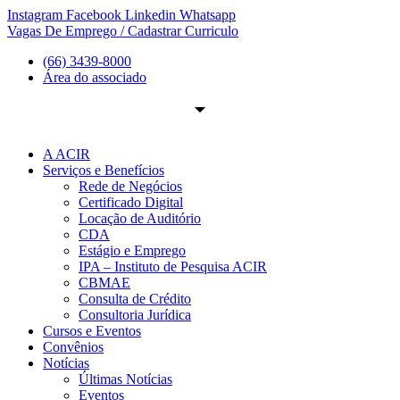
Ir
Instagram
Facebook
Linkedin
Whatsapp
para
Vagas De Emprego / Cadastrar Curriculo
o
(66) 3439-8000
conteúdo
Área do associado
A ACIR
Serviços e Benefícios
Rede de Negócios
Certificado Digital
Locação de Auditório
CDA
Estágio e Emprego
IPA – Instituto de Pesquisa ACIR
CBMAE
Consulta de Crédito
Consultoria Jurídica
Cursos e Eventos
Convênios
Notícias
Últimas Notícias
Eventos