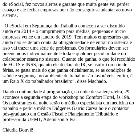
do eSocial, fez novos alertas e garante que muita gente vai perder
espaço e até fechar empresas por não conseguir se adaptar ao novo
sistema.
“O eSocial em Segurança do Trabalho começou a ser discutido
ainda em 2014 e o cumprimento para médias, pequenas e micro
empresas vence em janeiro de 2019. Tem muitos empresários que
ainda não se deram conta da obrigatoriedade de entrar no sistema e
isso vai trazer uma série de problemas. Os formulários devem ser
preenchidos individualmente e toda e qualquer peculiaridade do
colaborador estará no sistema. Quanto ele ganha, o que foi recolhido
de FGTS e INSS, quanto ele declara de IR, se usufrui ou não de
férias, se gasta mais do que ganha oficialmente, se as condições de
saúde e segurança no ambiente de trabalho são favoráveis, enfim, é
um Raio X do trabalhador brasileiro”, disse Machado.
Dando continuidade à programação, na noite dessa terça-feira, 29,
acontece a segunda etapa do workshop no Comfort Hotel, às 19h.
Os palestrantes da noite serão o médico especialista em medicina do
trabalho e perícia médica Diógenes Garrio Carvalho e o contador
pós-graduado em Gestão Fiscal e Planejamento Tributário e
professor da UFMT, Ademilson Silva.
Cláudia Bouviê