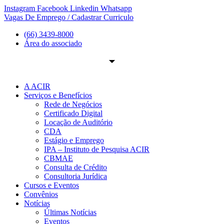
Ir
Instagram
Facebook
Linkedin
Whatsapp
para
Vagas De Emprego / Cadastrar Curriculo
o
(66) 3439-8000
conteúdo
Área do associado
A ACIR
Serviços e Benefícios
Rede de Negócios
Certificado Digital
Locação de Auditório
CDA
Estágio e Emprego
IPA – Instituto de Pesquisa ACIR
CBMAE
Consulta de Crédito
Consultoria Jurídica
Cursos e Eventos
Convênios
Notícias
Últimas Notícias
Eventos