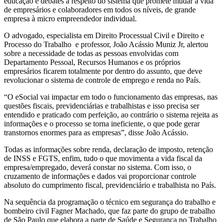
educação e debates a respeito do sistema que promete mudar a vida
de empresários e colaboradores em todos os níveis, de grande
empresa à micro empreendedor individual.
O advogado, especialista em Direito Processual Civil e Direito e
Processo do Trabalho e professor, João Acássio Muniz Jr, alertou
sobre a necessidade de todas as pessoas envolvidas com
Departamento Pessoal, Recursos Humanos e os próprios
empresários ficarem totalmente por dentro do assunto, que deve
revolucionar o sistema de controle de emprego e renda no País.
“O eSocial vai impactar em todo o funcionamento das empresas, nas
questões fiscais, previdenciárias e trabalhistas e isso precisa ser
entendido e praticado com perfeição, ao contrário o sistema rejeita as
informações e o processo se torna ineficiente, o que pode gerar
transtornos enormes para as empresas”, disse João Acássio.
Todas as informações sobre renda, declaração de imposto, retenção
de INSS e FGTS, enfim, tudo o que movimenta a vida fiscal da
empresa/empregado, deverá constar no sistema. Com isso, o
cruzamento de informações e dados vai proporcionar controle
absoluto do cumprimento fiscal, previdenciário e trabalhista no País.
Na sequência da programação o técnico em segurança do trabalho e
bombeiro civil Fagner Machado, que faz parte do grupo de trabalho
de São Paulo que elabora a parte de Saúde e Segurança no Trabalho