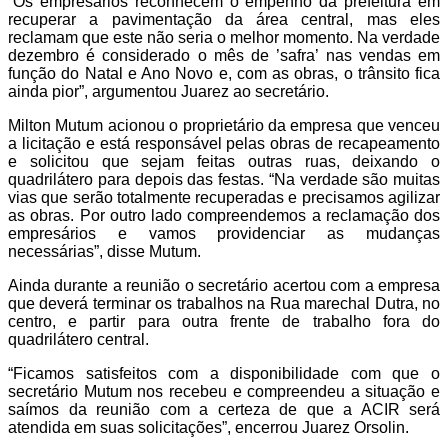
“Os empresários reconhecem o empenho da prefeitura em
recuperar a pavimentação da área central, mas eles
reclamam que este não seria o melhor momento. Na verdade
dezembro é considerado o mês de ’safra’ nas vendas em
função do Natal e Ano Novo e, com as obras, o trânsito fica
ainda pior”, argumentou Juarez ao secretário.
Milton Mutum acionou o proprietário da empresa que venceu
a licitação e está responsável pelas obras de recapeamento
e solicitou que sejam feitas outras ruas, deixando o
quadrilátero para depois das festas. “Na verdade são muitas
vias que serão totalmente recuperadas e precisamos agilizar
as obras. Por outro lado compreendemos a reclamação dos
empresários e vamos providenciar as mudanças
necessárias”, disse Mutum.
Ainda durante a reunião o secretário acertou com a empresa
que deverá terminar os trabalhos na Rua marechal Dutra, no
centro, e partir para outra frente de trabalho fora do
quadrilátero central.
“Ficamos satisfeitos com a disponibilidade com que o
secretário Mutum nos recebeu e compreendeu a situação e
saímos da reunião com a certeza de que a ACIR será
atendida em suas solicitações”, encerrou Juarez Orsolin.