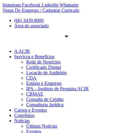
Ir
Instagram
Facebook
Linkedin
Whatsapp
para
Vagas De Emprego / Cadastrar Curriculo
o
(66) 3439-8000
conteúdo
Área do associado
A ACIR
Serviços e Benefícios
Rede de Negócios
Certificado Digital
Locação de Auditório
CDA
Estágio e Emprego
IPA – Instituto de Pesquisa ACIR
CBMAE
Consulta de Crédito
Consultoria Jurídica
Cursos e Eventos
Convênios
Notícias
Últimas Notícias
Eventos