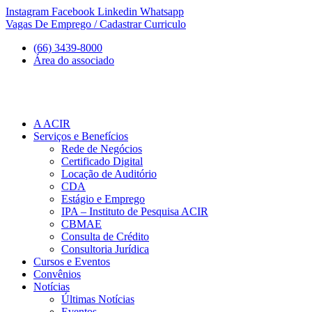
Ir
Instagram
Facebook
Linkedin
Whatsapp
para
Vagas De Emprego / Cadastrar Curriculo
o
(66) 3439-8000
conteúdo
Área do associado
A ACIR
Serviços e Benefícios
Rede de Negócios
Certificado Digital
Locação de Auditório
CDA
Estágio e Emprego
IPA – Instituto de Pesquisa ACIR
CBMAE
Consulta de Crédito
Consultoria Jurídica
Cursos e Eventos
Convênios
Notícias
Últimas Notícias
Eventos