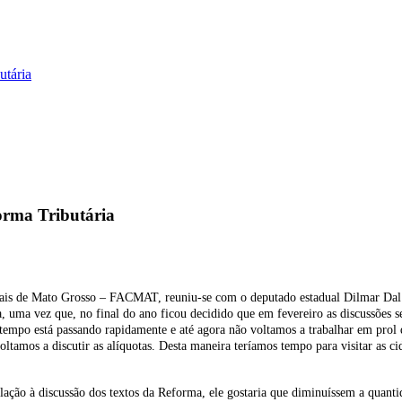
utária
orma Tributária
iais de Mato Grosso – FACMAT, reuniu-se com o deputado estadual Dilmar Dal B
, uma vez que, no final do ano ficou decidido que em fevereiro as discussões 
tempo está passando rapidamente e até agora não voltamos a trabalhar em prol
oltamos a discutir as alíquotas. Desta maneira teríamos tempo para visitar as c
ação à discussão dos textos da Reforma, ele gostaria que diminuíssem a quantid