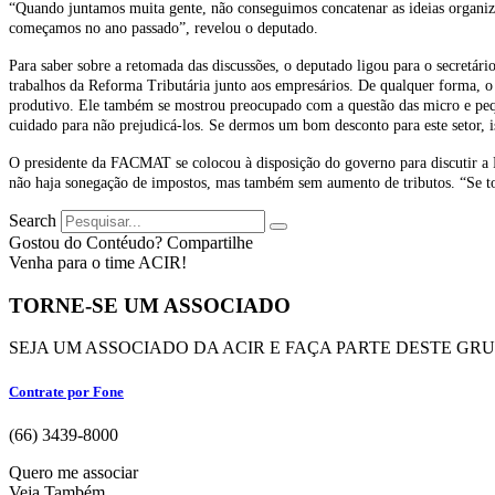
“Quando juntamos muita gente, não conseguimos concatenar as ideias organiz
começamos no ano passado”, revelou o deputado.
Para saber sobre a retomada das discussões, o deputado ligou para o secretár
trabalhos da Reforma Tributária junto aos empresários. De qualquer forma, 
produtivo. Ele também se mostrou preocupado com a questão das micro e peq
cuidado para não prejudicá-los. Se dermos um bom desconto para este setor, i
O presidente da FACMAT se colocou à disposição do governo para discutir a R
não haja sonegação de impostos, mas também sem aumento de tributos. “Se t
Search
Gostou do Contéudo? Compartilhe
Venha para o time ACIR!
TORNE-SE UM ASSOCIADO
SEJA UM ASSOCIADO DA ACIR E FAÇA PARTE DESTE GR
Contrate por Fone
(66) 3439-8000
Quero me associar
Veja Também