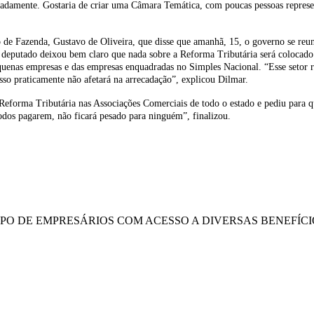
adamente. Gostaria de criar uma Câmara Temática, com poucas pessoas represen
io de Fazenda, Gustavo de Oliveira, que disse que amanhã, 15, o governo se re
o deputado deixou bem claro que nada sobre a Reforma Tributária será colocad
uenas empresas e das empresas enquadradas no Simples Nacional. “Esse setor 
sso praticamente não afetará na arrecadação”, explicou Dilmar.
eforma Tributária nas Associações Comerciais de todo o estado e pediu para qu
odos pagarem, não ficará pesado para ninguém”, finalizou.
UPO DE EMPRESÁRIOS COM ACESSO A DIVERSAS BENEFÍCI