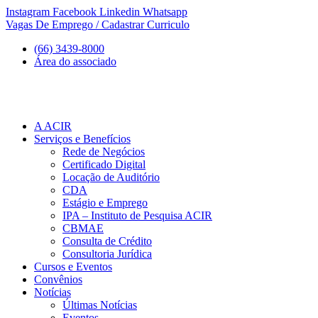
Ir
Instagram
Facebook
Linkedin
Whatsapp
para
Vagas De Emprego / Cadastrar Curriculo
o
(66) 3439-8000
conteúdo
Área do associado
A ACIR
Serviços e Benefícios
Rede de Negócios
Certificado Digital
Locação de Auditório
CDA
Estágio e Emprego
IPA – Instituto de Pesquisa ACIR
CBMAE
Consulta de Crédito
Consultoria Jurídica
Cursos e Eventos
Convênios
Notícias
Últimas Notícias
Eventos