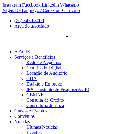
Ir
Instagram
Facebook
Linkedin
Whatsapp
para
Vagas De Emprego / Cadastrar Curriculo
o
(66) 3439-8000
conteúdo
Área do associado
A ACIR
Serviços e Benefícios
Rede de Negócios
Certificado Digital
Locação de Auditório
CDA
Estágio e Emprego
IPA – Instituto de Pesquisa ACIR
CBMAE
Consulta de Crédito
Consultoria Jurídica
Cursos e Eventos
Convênios
Notícias
Últimas Notícias
Eventos