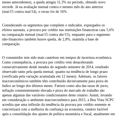
meses antecedentes), a queda atingiu 11,3% no período, obtendo novo
recorde. Já na avaliação mensal contra o mesmo mês do ano anterior
(mai/15 contra mai/14), o recuo foi de 16%.
Considerando os segmentos que compõem o indicador, expurgados os
efeitos sazonais, a procura por crédito nas instituições financeiras caiu 5,6%
na comparação mensal (mai/15 contra abr/15), enquanto para o segmento
não-financeiro também houve queda, de 2,8%, mantida a base de
comparação.
O consumidor tem sido mais cauteloso em tempos de incerteza econômica.
Como consequência, a procura por crédito vem desacelerando
consecutivamente desde meados do segundo semestre de 2014, resultado
observado tanto pela queda mensal, quanto na tendência de longo prazo
(verificada pela variação acumulada em 12 meses). Ademais, os fatores
macroeconômicos também têm contribuído decisivamente para piora do
índice ao longo dos últimos meses. Fatores como alta das taxas de juros,
inflação consistentemente elevada e piora do mercado de trabalho são
apenas algumas das variáveis condicionantes deste cenário. Assim, levando
em consideração o ambiente macroeconômico para 2015, a Boa Vista SCPC
acredita que uma inflexão da tendência da procura por crédito somente se
concretizará com a melhoria da confiança na economia, cenário factível
após a consolidação dos ajustes de política monetária e fiscal, atualmente em