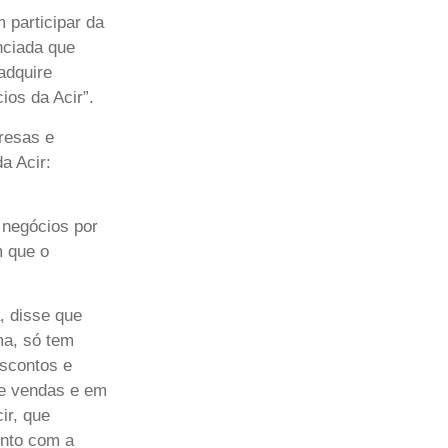
 participar da
nciada que
adquire
ios da Acir”.
presas e
a Acir:
 negócios por
m que o
, disse que
ma, só tem
escontos e
e vendas e em
ir, que
ento com a