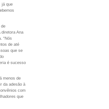
 já que
ecebemos
 de
 diretora Ana
a. “Nós
tos de até
ssoas que se
do
eria é sucesso
há menos de
ir da adesão à
 convênios com
lhadores que