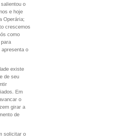
salientou o
nos e hoje
a Operária;
nto crescemos
 nós como
 para
 apresenta o
dade existe
 e de seu
ntir
ciados. Em
avancar o
zem girar a
imento de
solicitar o