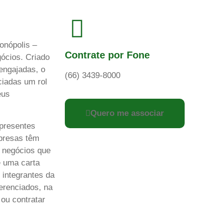
onópolis –
Contrate por Fone
gócios. Criado
engajadas, o
(66) 3439-8000
ciadas um rol
eus
Quero me associar
 presentes
presas têm
 negócios que
e uma carta
 integrantes da
erenciados, na
ou contratar