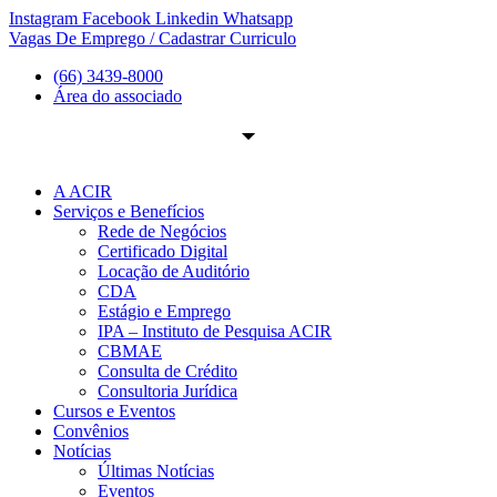
Ir
Instagram
Facebook
Linkedin
Whatsapp
para
Vagas De Emprego / Cadastrar Curriculo
o
(66) 3439-8000
conteúdo
Área do associado
A ACIR
Serviços e Benefícios
Rede de Negócios
Certificado Digital
Locação de Auditório
CDA
Estágio e Emprego
IPA – Instituto de Pesquisa ACIR
CBMAE
Consulta de Crédito
Consultoria Jurídica
Cursos e Eventos
Convênios
Notícias
Últimas Notícias
Eventos