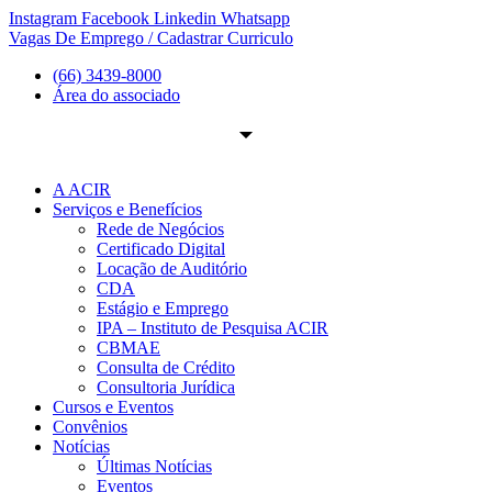
Ir
Instagram
Facebook
Linkedin
Whatsapp
para
Vagas De Emprego / Cadastrar Curriculo
o
(66) 3439-8000
conteúdo
Área do associado
A ACIR
Serviços e Benefícios
Rede de Negócios
Certificado Digital
Locação de Auditório
CDA
Estágio e Emprego
IPA – Instituto de Pesquisa ACIR
CBMAE
Consulta de Crédito
Consultoria Jurídica
Cursos e Eventos
Convênios
Notícias
Últimas Notícias
Eventos