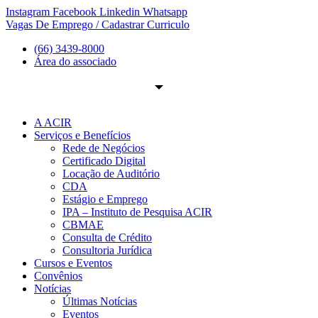
Ir
Instagram
Facebook
Linkedin
Whatsapp
para
Vagas De Emprego / Cadastrar Curriculo
o
(66) 3439-8000
conteúdo
Área do associado
A ACIR
Serviços e Benefícios
Rede de Negócios
Certificado Digital
Locação de Auditório
CDA
Estágio e Emprego
IPA – Instituto de Pesquisa ACIR
CBMAE
Consulta de Crédito
Consultoria Jurídica
Cursos e Eventos
Convênios
Notícias
Últimas Notícias
Eventos