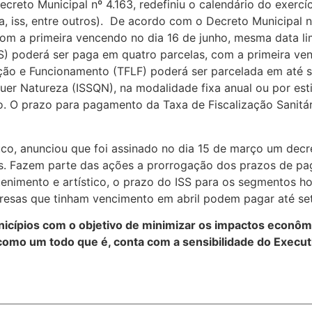
 Municipal nº 4.163, redefiniu o calendário do exercíci
 iss, entre outros). De acordo com o Decreto Municipal nº 
com a primeira vencendo no dia 16 de junho, mesma data l
S) poderá ser paga em quatro parcelas, com a primeira ve
ção e Funcionamento (TFLF) poderá ser parcelada em até s
er Natureza (ISSQN), na modalidade fixa anual ou por esti
. O prazo para pagamento da Taxa de Fiscalização Sanitári
anunciou que foi assinado no dia 15 de março um decret
s. Fazem parte das ações a prorrogação dos prazos de pa
enimento e artístico, o prazo do ISS para os segmentos ho
mpresas que tinham vencimento em abril podem pagar até s
icípios com o objetivo de minimizar os impactos econô
omo um todo que é, conta com a sensibilidade do Executiv