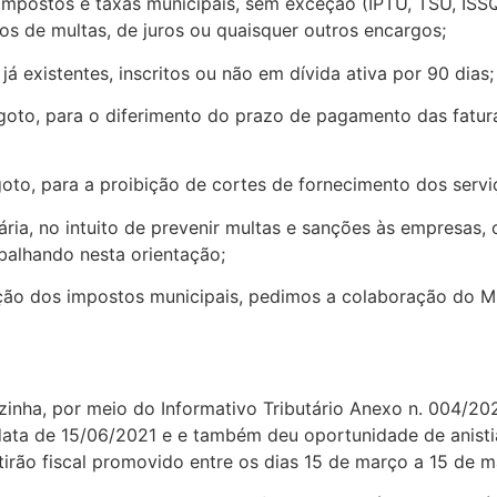
s e taxas municipais, sem exceção (IPTU, TSU, ISSQN, IT
os de multas, de juros ou quaisquer outros encargos;
istentes, inscritos ou não em dívida ativa por 90 dias;
 para o diferimento do prazo de pagamento das faturas
 para a proibição de cortes de fornecimento dos serviço
no intuito de prevenir multas e sanções às empresas, o
balhando nesta orientação;
ção dos impostos municipais, pedimos a colaboração do M
, por meio do Informativo Tributário Anexo n. 004/2021 
data de 15/06/2021 e e também deu oportunidade de anistia
rão fiscal promovido entre os dias 15 de março a 15 de m