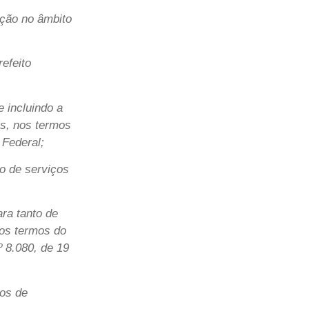
uação no âmbito
refeito
 incluindo a
is, nos termos
 Federal;
o de serviços
ara tanto de
nos termos do
º 8.080, de 19
tos de