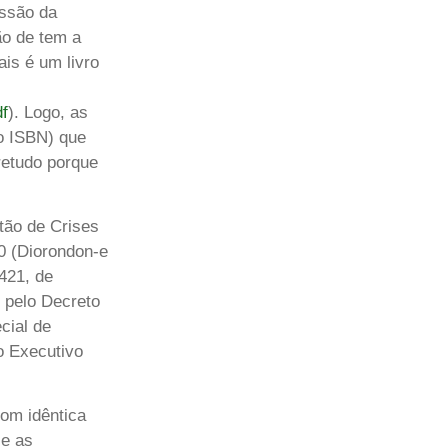
essão da
ão de tem a
is é um livro
df
). Logo, as
 o ISBN) que
bretudo porque
tão de Crises
20 (Diorondon-e
.421, de
o pelo Decreto
cial de
o Executivo
com idêntica
 e as