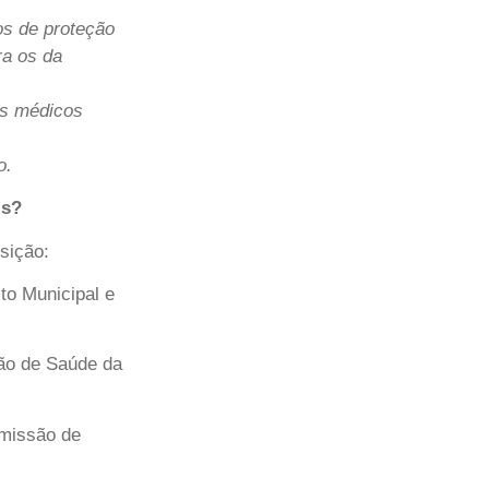
os de proteção
ra os da
os médicos
o.
is?
sição:
o Municipal e
o de Saúde da
missão de