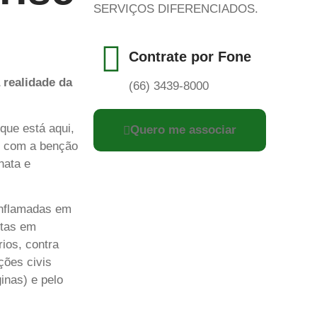
SERVIÇOS DIFERENCIADOS.
Contrate por Fone
 realidade da
(66) 3439-8000
que está aqui,
Quero me associar
e, com a benção
hata e
inflamadas em
stas em
rios, contra
ções civis
inas) e pelo