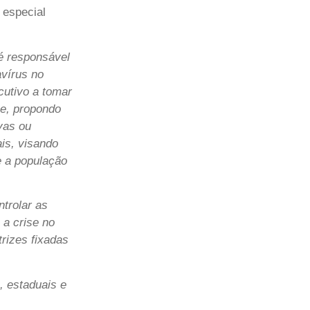
 especial
 é responsável
vírus no
cutivo a tomar
se, propondo
vas ou
ais, visando
e a população
ntrolar as
a crise no
trizes fixadas
s, estaduais e