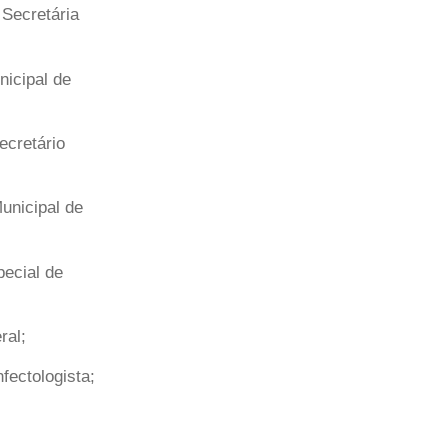
ecretária
icipal de
cretário
nicipal de
ecial de
al;
ctologista;