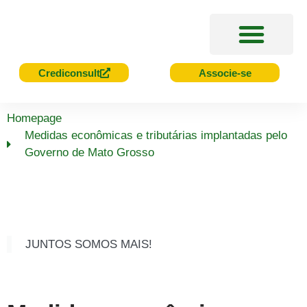
Acesso Rápido
Serviços e Benefícios
Cursos e Eventos
Crediconsult
Associe-se
Homepage
Medidas econômicas e tributárias implantadas pelo
Governo de Mato Grosso
JUNTOS SOMOS MAIS!