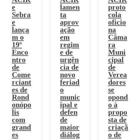
e
lamen
proto
Sebra
ta
cola
e
aprov
oficio
lança
ação
na
m o
em
Câma
19º
regim
ra
Enco
e de
Muni
ntro
urgên
cipal
de
cia de
de
Come
novo
Verea
rciant
feriad
dores
es de
o
se
Rond
munic
opond
onópo
ipal e
o à
lis
defen
propo
com
de
sta de
grand
maior
criaçã
es
diálog
o de