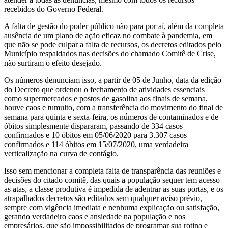
recebidos do Governo Federal.
A falta de gestão do poder público não para por aí, além da completa
ausência de um plano de ação eficaz no combate à pandemia, em
que não se pode culpar a falta de recursos, os decretos editados pelo
Município respaldados nas decisões do chamado Comitê de Crise,
não surtiram o efeito desejado.
Os números denunciam isso, a partir de 05 de Junho, data da edição
do Decreto que ordenou o fechamento de atividades essenciais
como supermercados e postos de gasolina aos finais de semana,
houve caos e tumulto, com a transferência do movimento do final de
semana para quinta e sexta-feira, os números de contaminados e de
óbitos simplesmente dispararam, passando de 334 casos
confirmados e 10 óbitos em 05/06/2020 para 3.307 casos
confirmados e 114 óbitos em 15/07/2020, uma verdadeira
verticalização na curva de contágio.
Isso sem mencionar a completa falta de transparência das reuniões e
decisões do citado comitê, das quais a população sequer tem acesso
as atas, a classe produtiva é impedida de adentrar as suas portas, e os
atrapalhados decretos são editados sem qualquer aviso prévio,
sempre com vigência imediata e nenhuma explicação ou satisfação,
gerando verdadeiro caos e ansiedade na população e nos
empresários, que são impossibilitados de programar sua rotina e