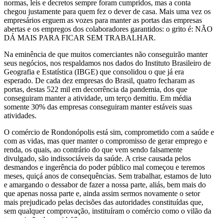
normas, leis e decretos sempre foram cumpridos, mas a conta
chegou justamente para quem fez o dever de casa. Mais uma vez os
empresários erguem as vozes para manter as portas das empresas
abertas e os empregos dos colaboradores garantidos: o grito é: NÃO
DÁ MAIS PARA FICAR SEM TRABALHAR.
Na eminência de que muitos comerciantes não conseguirão manter
seus negócios, nos respaldamos nos dados do Instituto Brasileiro de
Geografia e Estatística (IBGE) que consolidou o que já era
esperado. De cada dez empresas do Brasil, quatro fecharam as
portas, destas 522 mil em decorrência da pandemia, dos que
conseguiram manter a atividade, um terço demitiu. Em média
somente 30% das empresas conseguiram manter estáveis suas
atividades.
O comércio de Rondonópolis está sim, comprometido com a saúde e
com as vidas, mas quer manter o compromisso de gerar emprego e
renda, os quais, ao contrário do que vem sendo falsamente
divulgado, são indissociáveis da saúde. A crise causada pelos
desmandos e ingerência do poder público mal começou e teremos
meses, quiçá anos de consequências. Sem trabalhar, estamos de luto
e amargando o dessabor de fazer a nossa parte, aliás, bem mais do
que apenas nossa parte e, ainda assim sermos novamente o setor
mais prejudicado pelas decisões das autoridades constituídas que,
sem qualquer comprovação, instituíram o comércio como o vilão da