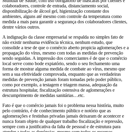
Mundial de Saúde, com uso obrigatório de máscaras por clientes e
colaboradores, controle de entrada, distanciamento social,
disponibilização de álcool gel, higienização constante dos
ambientes, alguns até mesmo com controle da temperatura como
medida a mais para garantir a segurança dos colaboradores clientes,
dentre vários outros.
A indignação da classe empresarial se respalda no simples fato de
não existir nenhuma evidência técnica, nenhum estudo, que
consolide a tese de que o comércio aberto propicia aglomerações e a
propagação do vírus, mesmo com todas as medidas de prevenção
sendo seguidas. A impressão dos comerciantes é de que o comércio
local serve como bode expiatório, sendo o seu fechamento uma
forma de mostrar alguma medida de combate ao vírus, mesmo que
sem a sua efetividade comprovada, enquanto que as verdadeiras
medidas de prevenção jamais foram tomadas pelo poder público,
como por exemplo, a testagem e triagem massa, adequação da
estrutura hospitalar, fiscalização ostensiva de aglomerações e
descumprimento de medidas sanitárias…etc.
Fato é que o comércio jamais foi o problema nessa história, muito
pelo contrário, é de conhecimento público e notório que as
aglomerações e festinhas privadas jamais deixaram de acontecer e
nunca foram objeto de qualquer trabalho fiscalização e repressão,
sempre com a justificativa da falta de pessoal e de estrutura para
atender a todas as denúncias, mesmo com todos os recursos