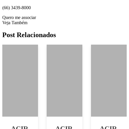
(66) 3439-8000
Quero me associar
Veja Também
Post Relacionados
ACIR
ACIR
ACIR