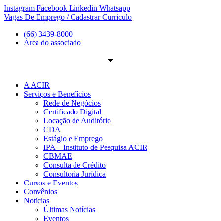
Ir
Instagram
Facebook
Linkedin
Whatsapp
para
Vagas De Emprego / Cadastrar Curriculo
o
(66) 3439-8000
conteúdo
Área do associado
A ACIR
Serviços e Benefícios
Rede de Negócios
Certificado Digital
Locação de Auditório
CDA
Estágio e Emprego
IPA – Instituto de Pesquisa ACIR
CBMAE
Consulta de Crédito
Consultoria Jurídica
Cursos e Eventos
Convênios
Notícias
Últimas Notícias
Eventos