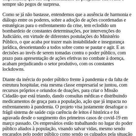
sempre são pegos de surpresa.
Como se já não bastasse, entendemos que a ausência de harmonia e
diálogo entre os poderes, sobre a adoção de ações coordenadas e
estratégicas para o enfrentamento da crise, tem eclodido um
bombardeio de constantes determinações, por intervenções do
Judiciário, em virtude de diferentes postulações do Ministério
Público, o que acaba por trazer mais instabilidade e insegurança
jurídica, desorientando a todos sobre como se pautar e agir. E as
decisões ao invés de serem tomadas contra o poder público, com
prazo para apresentação de ações efetivas no combate à doença,
acabam prejudicando o setor produtivo, com os constantes
lockdowns.
Diante da inércia do poder público frente à pandemia e da falta de
estrutura hospitalar, esta mesma classe empresarial se juntou, com
recursos próprios e oriundos de doações, para criar o Missão
Cidadão que está triando, dando consultas médicas e distribuindo
medicamentos de graça para a população, ação que já impacta no
enfrentamento à pandemia. O projeto visa justamente desafogar o
frágil sistema de saúde cuja carência de leitos é histórica e foi
agravada desde o surgimento dos primeiros casos de covid-19 em
março passado. Os empresários estão trabalhando no lugar do poder
público aliados à população, visando salvar vidas, mesmo sendo
encarados pelo poder público como sendo os culpados pela situação