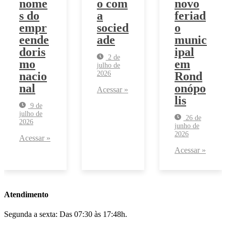
nome
o com
novo
s do
a
feriad
empr
socied
o
eende
ade
munic
doris
ipal
2 de
mo
em
julho de
nacio
Rond
2026
nal
onópo
Acessar »
lis
9 de
julho de
26 de
2026
junho de
2026
Acessar »
Acessar »
Atendimento
Segunda a sexta: Das 07:30 às 17:48h.