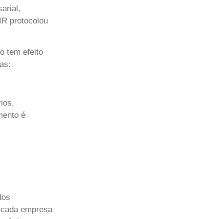
arial,
IR protocolou
o tem efeito
as:
ios,
mento é
dos
, cada empresa