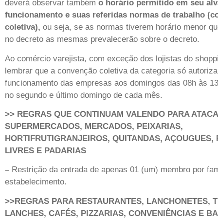
deverá observar também
o horário permitido em seu alv
funcionamento e suas referidas normas de trabalho (
coletiva),
ou seja, se as normas tiverem horário menor qu
no decreto as mesmas prevalecerão sobre o decreto.
Ao comércio varejista, com exceção dos lojistas do shoppi
lembrar que a convenção coletiva da categoria só autoriza
funcionamento das empresas aos domingos das 08h às 13
no segundo e último domingo de cada mês.
>> REGRAS QUE CONTINUAM VALENDO PARA ATACA
SUPERMERCADOS, MERCADOS, PEIXARIAS,
HORTIFRUTIGRANJEIROS, QUITANDAS, AÇOUGUES, 
LIVRES E PADARIAS
–
Restrição da entrada de apenas 01 (um) membro por fam
estabelecimento.
>>REGRAS PARA RESTAURANTES, LANCHONETES, T
LANCHES, CAFÉS, PIZZARIAS, CONVENIÊNCIAS E B