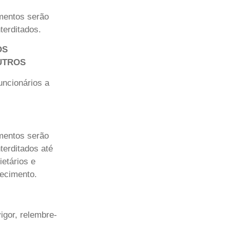
mentos serão
terditados.
OS
UTROS
uncionários a
mentos serão
terditados até
etários e
ecimento.
igor, relembre-