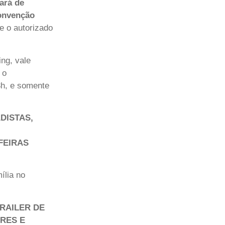
ará de
convenção
e o autorizado
ng, vale
 o
h, e somente
DISTAS,
FEIRAS
ília no
RAILER DE
ARES E