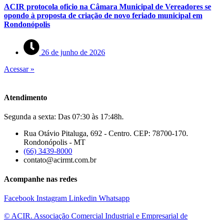
ACIR protocola oficio na Câmara Municipal de Vereadores se
opondo à proposta de criação de novo feriado municipal em
Rondonópolis
26 de junho de 2026
Acessar »
Atendimento
Segunda a sexta: Das 07:30 às 17:48h.
Rua Otávio Pitaluga, 692 - Centro. CEP: 78700-170.
Rondonópolis - MT
(66) 3439-8000
contato@acirmt.com.br
Acompanhe nas redes
Facebook
Instagram
Linkedin
Whatsapp
© ACIR. Associação Comercial Industrial e Empresarial de