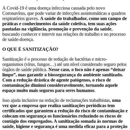
A Covid-19 é uma doença infecciosa causada pelo novo
Coronavírus, que pode variar de infecções assintomáticas a quadros
respiratórios graves.
A saúde do trabalhador, como um campo de
práticas e conhecimentos da saúde coletiva, tem suas ações
pautadas na vigilância, promoção e prevenção da saúde
,
buscando conhecer e intervir nas relações de trabalho e no processo
de saúde-doença.
O QUE É SANITIZAÇÃO?
Sanitização é o processo de redução de bactérias e micro-
organismos (vírus, fungos…) até um nível considerado seguro pelos
órgãos de saúde pública.
Nesse caso, o foco não é apenas “deixar
limpo”, mas garantir a biossegurança do ambiente sanitizado.
Com a redução drástica de agente patógenos, o risco de
contaminação diminui consideravelmente, tornando aquele
espaço muito mais seguros para seres humanos
.
Isso ajuda inclusive na redução de reclamações trabalhistas,
uma
vez que a empresa que realiza sanitizações periódicas tem
certificados que garantem a redução do risco de contaminação e
colocam em segurança os funcionários reduzindo os riscos de
contágio dos empregados. A sanitização somada às normas de
saúde, higiene e segurança é uma medida eficaz para a proteção