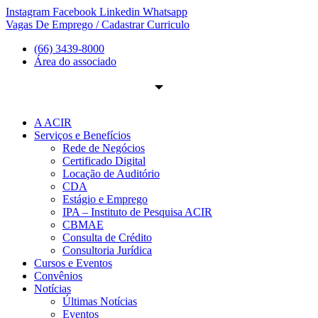
Ir
Instagram
Facebook
Linkedin
Whatsapp
para
Vagas De Emprego / Cadastrar Curriculo
o
(66) 3439-8000
conteúdo
Área do associado
A ACIR
Serviços e Benefícios
Rede de Negócios
Certificado Digital
Locação de Auditório
CDA
Estágio e Emprego
IPA – Instituto de Pesquisa ACIR
CBMAE
Consulta de Crédito
Consultoria Jurídica
Cursos e Eventos
Convênios
Notícias
Últimas Notícias
Eventos