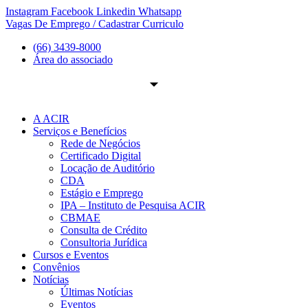
Ir
Instagram
Facebook
Linkedin
Whatsapp
para
Vagas De Emprego / Cadastrar Curriculo
o
(66) 3439-8000
conteúdo
Área do associado
A ACIR
Serviços e Benefícios
Rede de Negócios
Certificado Digital
Locação de Auditório
CDA
Estágio e Emprego
IPA – Instituto de Pesquisa ACIR
CBMAE
Consulta de Crédito
Consultoria Jurídica
Cursos e Eventos
Convênios
Notícias
Últimas Notícias
Eventos