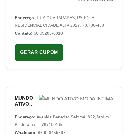
Endereço:
RUA GUARARAPES, PARQUE
RESIDENCIAL CIDADE ALTA 2327, 78.730-438
Contato:
66 99283-0818
GERAR CUPOM
MUNDO
ATIVO
MODA
INTIMA
Endereço:
Avenida Benedito Salomé, 822,Jardim
Pindorama I - 78710-485
Whatsapp:
66 996455897