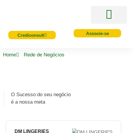
Acesso Rápido
Serviços e Benefícios
Cursos e Eventos
Associe-se
Crediconsult
Home
Rede de Negócios
O Sucesso do seu negócio
é a nossa meta
DM LINGERIES