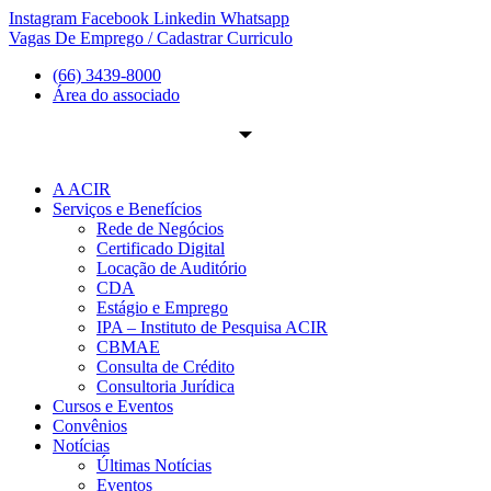
Ir
Instagram
Facebook
Linkedin
Whatsapp
para
Vagas De Emprego / Cadastrar Curriculo
o
(66) 3439-8000
conteúdo
Área do associado
A ACIR
Serviços e Benefícios
Rede de Negócios
Certificado Digital
Locação de Auditório
CDA
Estágio e Emprego
IPA – Instituto de Pesquisa ACIR
CBMAE
Consulta de Crédito
Consultoria Jurídica
Cursos e Eventos
Convênios
Notícias
Últimas Notícias
Eventos