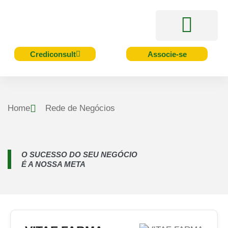
Acesso Rápido
Serviços e Benefícios
Cursos e Eventos
Crediconsult
Associe-se
Home
Rede de Negócios
O SUCESSO DO SEU NEGÓCIO
É A NOSSA META