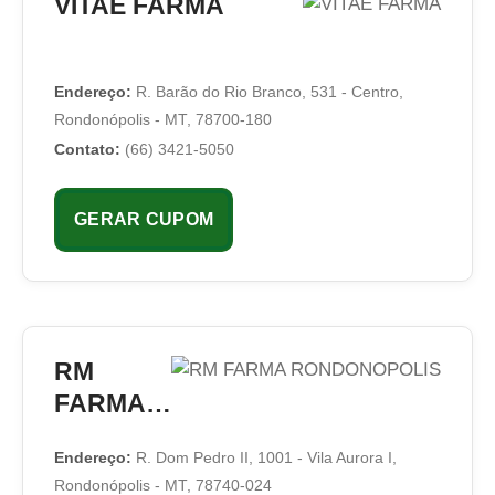
VITAE FARMA
Endereço:
R. Barão do Rio Branco, 531 - Centro,
Rondonópolis - MT, 78700-180
Contato:
(66) 3421-5050
GERAR CUPOM
RM
FARMA
RONDON
Endereço:
R. Dom Pedro II, 1001 - Vila Aurora I,
OPOLIS
Rondonópolis - MT, 78740-024