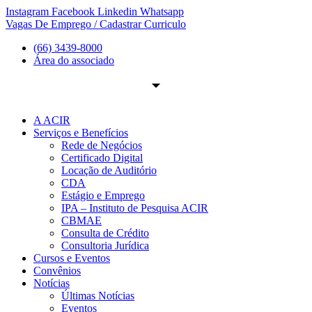
Ir
Instagram
Facebook
Linkedin
Whatsapp
para
Vagas De Emprego / Cadastrar Curriculo
o
(66) 3439-8000
conteúdo
Área do associado
A ACIR
Serviços e Benefícios
Rede de Negócios
Certificado Digital
Locação de Auditório
CDA
Estágio e Emprego
IPA – Instituto de Pesquisa ACIR
CBMAE
Consulta de Crédito
Consultoria Jurídica
Cursos e Eventos
Convênios
Notícias
Últimas Notícias
Eventos