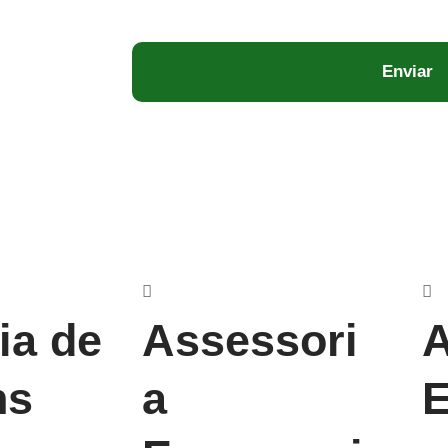
Enviar
ia de
Assessori
A
ns
a
E