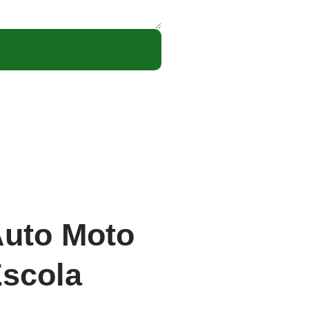
uto Moto
Bar e
scola
restaura